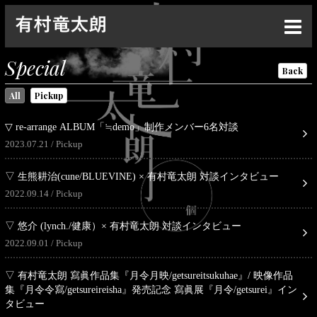
Top
Special
Back
News
All
Pickup
Live
▽ re-arrange ALBUM「≒demo」制作メンバー6名対談
Media
2023.07.21
Pickup
Profile
▽ 生熊耕治(cune/BLUEVINE) × 有村竜太朗 対談インタビュー
2022.09.14
Pickup
Discography
Goods
▽ 悠介 (lynch./健康）× 有村竜太朗 対談インタビュー
2022.09.01
Pickup
Contact
▽ 有村竜太朗 寫眞作品集『月令月映/getsureitsukuhae』/ 映像作品
Special
集『月令令寫/getsureireisha』発売記念 寫眞展『月令/getsurei』イン
タビュー