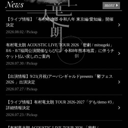
News
more
【ライブ情報】「有村竜逹瑯 令和八年 東京編/愛知編」開催
決定
2026.08.02
Pickup
有村竜太朗 ACOUSTIC LIVE TOUR 2026「密劇 / mitsugeki」
8/6・8/7福岡公演開催ならびに「令和8年熊本地震」に伴うチ
ケット払い戻しのご案内
2026.07.30
Pickup
【出演情報】9/21(月祝)アーバンギャルドpresents「鬱フェス
2026 」出演決定
2026.07.27
Pickup
【ライブ情報】有村竜太朗 TOUR 2026-2027「デも/demo #3」
詳細情報決定
2026.07.23
Pickup
【有村竜太朗 ACOUSTIC LIVE TOUR 2026 「密劇 /