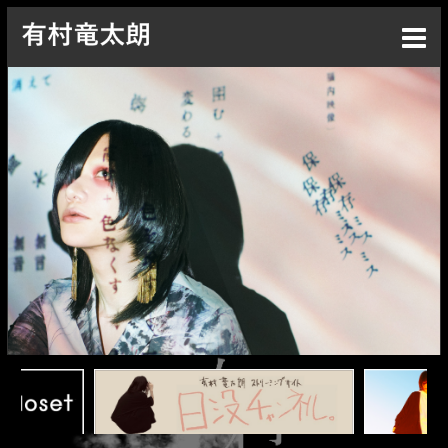
Top
News
Live
Media
Profile
Discography
Goods
Contact
Special