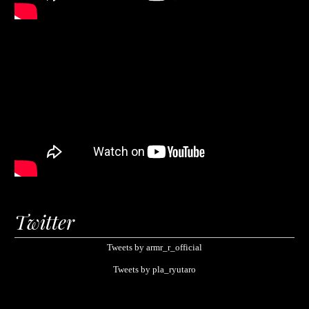
Twitter
Tweets by armr_r_official
Tweets by pla_ryutaro