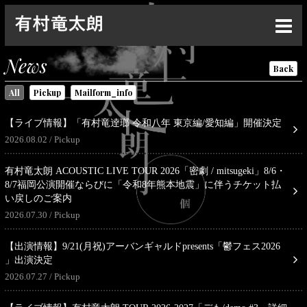
Top
News
Back
News
All
Pickup
Mailform_info
Live
【ライブ情報】「有村竜逹瑯 令和八年 東京編/愛知編」開催決定
Media
2026.08.02
Pickup
Profile
有村竜太朗 ACOUSTIC LIVE TOUR 2026「密劇 / mitsugeki」8/6・
8/7福岡公演開催ならびに「令和8年熊本地震」に伴うチケット払
Discography
い戻しのご案内
2026.07.30
Pickup
Goods
Contact
【出演情報】9/21(月祝)アーバンギャルドpresents「鬱フェス2026
」出演決定
Special
2026.07.27
Pickup