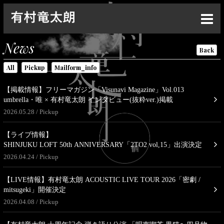
Top
News
Back
News
All
Pickup
Mailform_info
Live
【掲載情報】フリーマガジン「Visunavi Magazine」Vol.013
Media
umbrella・唯 × 有村竜太朗 インタビュー(抜粋ver.)掲載
2026.05.28
Pickup
Profile
【ライブ情報】
Discography
SHINJUKU LOFT 50th ANNIVERSARY「2TO2 vol,15」出演決定
2026.04.24
Pickup
Goods
Contact
【LIVE情報】有村竜太朗 ACOUSTIC LIVE TOUR 2026「密劇 /
mitsugeki」開催決定
Special
2026.04.08
Pickup