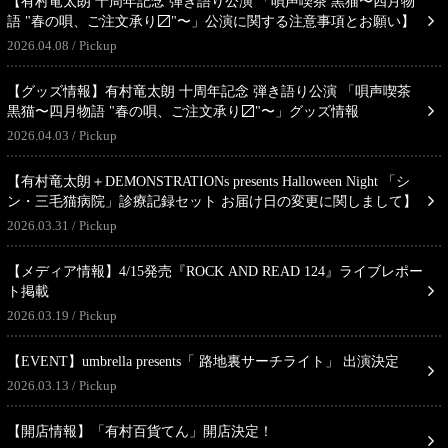
【有村竜太朗 十周年記念 弾き語り公演 「唄声喫茶 黒猫〜四月物
語 "春の唄、ご注文承り〼"〜」公演に関する注意事項とお願い】
2026.04.08
Pickup
【グッズ情報】有村竜太朗 十周年記念 弾き語り公演 「唄声喫茶
黒猫〜四月物語 "春の唄、ご注文承り〼"〜」グッズ情報
2026.04.03
Pickup
【有村竜太朗＋DEMONSTRATIONs presents Halloween Night 「シ
ン・三毛猫病院」診療記録セット お届け日の変更に関しまして】
2026.03.31
Pickup
【メディア情報】4/15発売『ROCK AND READ 124』ライブレポー
ト掲載
2026.03.19
Pickup
【EVENT】umbrella presents「 路地裏サーチライト」 出演決定
2026.03.13
Pickup
【開店情報】「有村百貨てん」開店決定！