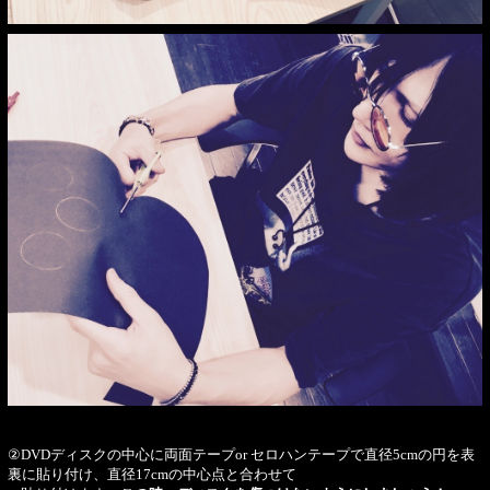
②DVDディスクの中心に両面テープor セロハンテープで直径5cmの円を表
裏に貼り付け、直径17cmの中心点と合わせて