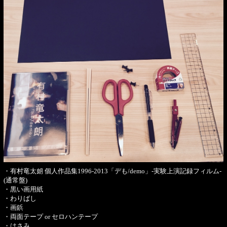
・有村竜太朗 個人作品集1996-2013「デも/demo」-実験上演記録フィルム-
(通常盤)
・黒い画用紙
・わりばし
・画鋲
・両面テープ or セロハンテープ
・はさみ