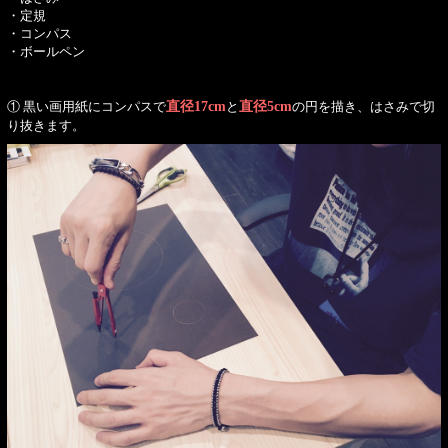
・定規
・コンパス
・ボールペン
① 黒い画用紙にコンパスで
直径17cm
と
直径5cm
の円を描き、はさみで切
り抜きます。