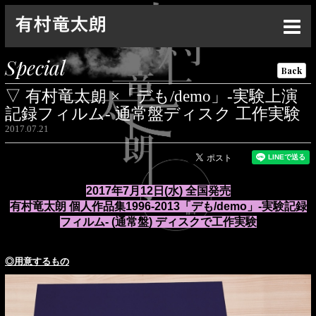
Top
Special
Back
News
▽ 有村竜太朗 ×「デも/demo」-実験上演
Live
記録フィルム- 通常盤ディスク 工作実験
2017.07.21
Media
Profile
2017年7月12日(水) 全国発売
Discography
有村竜太朗 個人作品集1996-2013「デも/demo」-実験記録
フィルム- (通常盤) ディスクで工作実験
Goods
Contact
◎用意するもの
Special