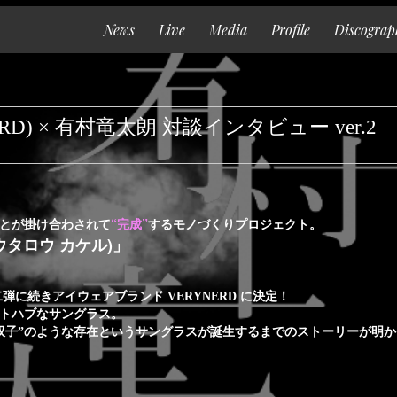
News
Live
Media
Profile
Discograp
Top
News
RD) × 有村竜太朗 対談インタビュー ver.2
Live
Media
Profile
とが掛け合わされて
“完成”
するモノづくりプロジェクト。
ウタロウ カケル)
」
Discography
Goods
弾に続きアイウェアブランド VERYNERD に決定！
トハブなサングラス。
Contact
双子”のような存在というサングラスが誕生するまでのストーリーが明
Special