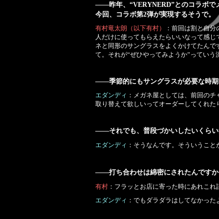
――昨年、“VERYNERD”とのコラ
今回、コラボ第2弾が実現するそうで。
有村竜太朗（以下有村）
：前回は割と自分
人だけに使ってもらえたらいいなって感じ
ネと同形のサングラスをよくかけてたんで
て。それが“ぜひやってみようか”っていう
――季節的にもサングラスが必要な時期
エダンディ
：メガネ屋としては、前回のチ
取り替えて欲しいってオーダーしてくれた
――それでも、普段づかいしたいくらい
エダンディ
：そうなんです。そういうこと
――打ち合わせは綿密にされたんですか
有村
：フラッとお店に寄った時にあれこれ
エダンディ
：でもダラダラはしてなかった