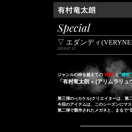
Special
▽ エダンディ(VERYNE
2019.07.12
ジャンルの枠を超えての
"
感性"
と
"
感性"
「有村竜太朗 × (アリムラリュ
第三弾の×(カケル)クリエイターは、第二
今回のアイテムは、このシーズンにマス
第二弾で製作されたメガネと、まるで“