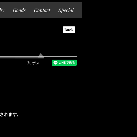
hy
Goods
Contact
Special
Back
かされます。