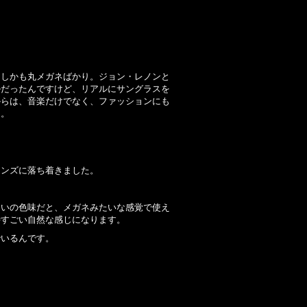
。しかも丸メガネばかり。ジョン・レノンと
ルだったんですけど、リアルにサングラスを
からは、音楽だけでなく、ファッションにも
て。
レンズに落ち着きました。
らいの色味だと、メガネみたいな感覚で使え
時すごい自然な感じになります。
でいるんです。