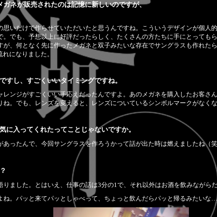
ボでメガネが販売されたのは記憶に新しいのですが、
の思いだけで作らせていただいたと思うんですね。こういうデザインが個人
で。でも、予想以上に好評だったらしく、たくさんの方たちに手にとっても
すが、何となく先に作ったメガネと双子みたいな存在でサングラスも作れた
流れになりました。
ですし、すごくいいタイミングですね。
ャレンジがすごくいい手応えだったんですよ。あのメガネを購入したお客さ
りね。でも、レンズを変えると、レンズについているシンボルマークがなく
気に入ってくれたってことじゃないですか。
があったんで、今回サングラスを作ろうかって話が出た時は燃えましたね（
？
語りました。とはいえ、仕事の話は3分の1で、それ以外はお酒を飲みながら
よね。パッと来てパッとしゃべって、ちょっと飲んだらパッと帰るみたいな