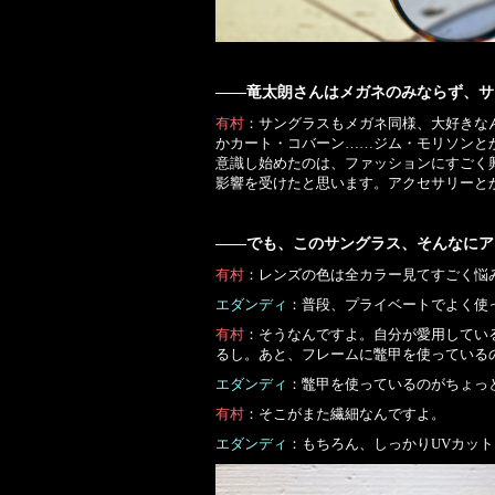
――竜太朗さんはメガネのみならず、サ
有村
：サングラスもメガネ同様、大好きな
かカート・コバーン……ジム・モリソンと
意識し始めたのは、ファッションにすごく
影響を受けたと思います。アクセサリーと
――でも、このサングラス、そんなにア
有村
：レンズの色は全カラー見てすごく悩
エダンディ
：普段、プライベートでよく使
有村
：そうなんですよ。自分が愛用してい
るし。あと、フレームに鼈甲を使っている
エダンディ
：鼈甲を使っているのがちょっ
有村
：そこがまた繊細なんですよ。
エダンディ
：もちろん、しっかりUVカッ