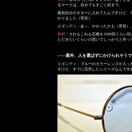
るマークは、自分でもすごく好きで。
最初自分のギターに入れてたんですけど、
かりました（苦笑）
エダンディ
：あ～、かかったかも（苦笑）
有村
：それもこれも石橋を1000回くら
ただきたいくらいの思いでしっかりと作っ
――案外、人を選ばずにかけられそうで
エダンディ
：ブルーのカラーレンズが入っ
すけど、すでに完売したシリーズなんです