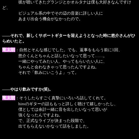
彼が聴いてきたグランジとかオルタナは僕も大好きなんですけ
ど、
ビジュアル系の中でその辺の音楽に詳しい人に
あまり出会う機会がなかったので。
――それで、新しくサポートギターを迎えようとなった時に悠介さんがひ
らめいたと。
竜太朗
：自然とそんな感じでした。でも、返事をもらう前に1回、
悠介くんとちゃんと話したいなって思って……。
一緒にやってみたい人、やってもらいたい人に、
ちゃんと会わなきゃって思ったんですよね。
それで「飲みにいこうよ」って。
――やはり飲みですか(笑)。
竜太朗
：そうしたらすごく真摯にいろいろ話してくれて。
hiroのギターの話ももっと詳しく聴けて嬉しかったし、
僕としては余計一緒に音を出したいなって思いが
強くなったんですよね。
で、正式なライブが決まった段階で、
出てもらえないかなって話をしました。