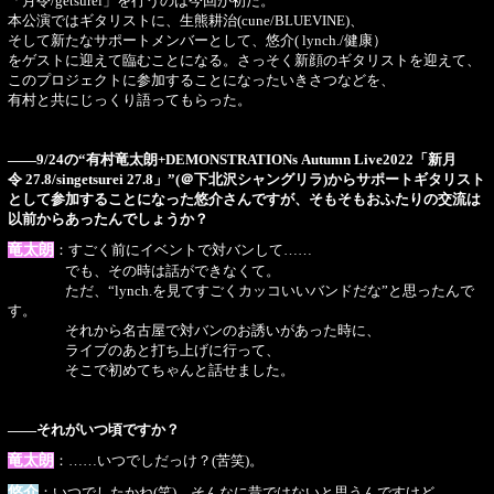
「月令/getsurei」を行うのは今回が初だ。
本公演ではギタリストに、生熊耕治(cune/BLUEVINE)、
そして新たなサポートメンバーとして、悠介( lynch./健康）
をゲストに迎えて臨むことになる。さっそく新顔のギタリストを迎えて、
このプロジェクトに参加することになったいきさつなどを、
有村と共にじっくり語ってもらった。
――9/24の“有村竜太朗+DEMONSTRATIONs Autumn Live2022「新月
令 27.8/singetsurei 27.8」”(＠下北沢シャングリラ)からサポートギタリスト
として参加することになった悠介さんですが、そもそもおふたりの交流は
以前からあったんでしょうか？
竜太朗
：すごく前にイベントで対バンして……
でも、その時は話ができなくて。
ただ、“lynch.を見てすごくカッコいいバンドだな”と思ったんで
す。
それから名古屋で対バンのお誘いがあった時に、
ライブのあと打ち上げに行って、
そこで初めてちゃんと話せました。
――それがいつ頃ですか？
竜太朗
：……いつでしだっけ？(苦笑)。
悠介
：いつでしたかね(笑)。そんなに昔ではないと思うんですけど……。