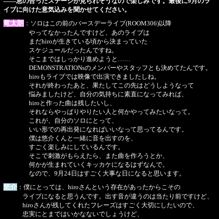
――息の合ったステージが見られそうなので楽しみです。最後に9月のラ
イブに向けた意気込みを聞かせてください。
竜太朗
：ソロはこの前のバースデーライブ(ROOM306)以降
やってなかったんですけど、あのライブは
まだhiroが生きている頃から決まっていた
スケジュールだったんですね。
そこまではしっかり進めようと……
DEMONSTRATIONsのメンバーやスタッフとも決めてたんです。
hiroもライブでは映像で出演できましたしね。
それが終わったあと、果たしてこの先はどうしようなって
悩みましたけど、自分の気持ちに素直になってみれば、
hiroと作った曲は残したいし、
それならやっぱりやりたい人と何かやってみたいなって。
これが、自分のソロにとって、
いい形での再出発になればいいなって思ってるんです。
僕は悠介くんと一緒に音を出すのを、
すごく楽しみにしているんです。
そこで刺激がもらえたら、また曲を作ろうとか、
何かが生まれていくキッカケになるはずなんで。
なので、9月24日はすごく大事な日になると思います。
悠介
：僕にとっては、hiroさんという存在があったからこその
ライブになると思うんです。出す音が違うのは当たり前ですけど、
hiroさんが残してくれたフレーズはすごく大切にしたいので、
忠実にとまではいかなないでしょうけど、