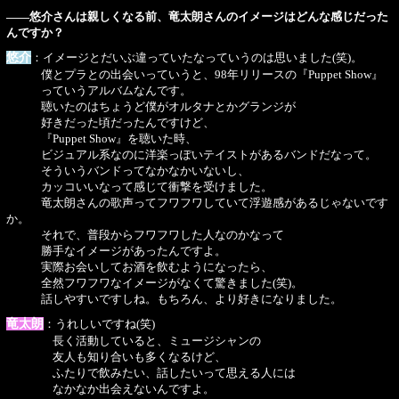
――悠介さんは親しくなる前、竜太朗さんのイメージはどんな感じだった
んですか？
悠介
：イメージとだいぶ違っていたなっていうのは思いました(笑)。
僕とプラとの出会いっていうと、98年リリースの『Puppet Show』
っていうアルバムなんです。
聴いたのはちょうど僕がオルタナとかグランジが
好きだった頃だったんですけど、
『Puppet Show』を聴いた時、
ビジュアル系なのに洋楽っぽいテイストがあるバンドだなって。
そういうバンドってなかなかいないし、
カッコいいなって感じて衝撃を受けました。
竜太朗さんの歌声ってフワフワしていて浮遊感があるじゃないです
か。
それで、普段からフワフワした人なのかなって
勝手なイメージがあったんですよ。
実際お会いしてお酒を飲むようになったら、
全然フワフワなイメージがなくて驚きました(笑)。
話しやすいですしね。もちろん、より好きになりました。
竜太朗
：うれしいですね(笑)
長く活動していると、ミュージシャンの
友人も知り合いも多くなるけど、
ふたりで飲みたい、話したいって思える人には
なかなか出会えないんですよ。