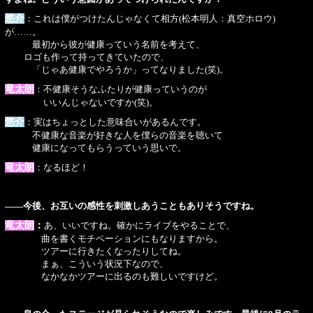
悠介
：これは僕がつけたんじゃなくて相方(松本明人：真空ホロウ)
が……。
最初から彼が健康っていう名前を考えて、
ロゴも作って持ってきていたので、
「じゃあ健康でやろうか」ってなりました(笑)。
竜太朗
：不健康そうなふたりが健康っていうのが
いいんじゃないですか(笑)。
悠介
：実はちょっとした意味合いがあるんです。
不健康な音楽が好きな人を僕らの音楽を聴いて
健康になってもらうっていう思いで。
竜太朗
：なるほど！
――今後、お互いの感性を刺激しあうこともありそうですね。
竜太朗
：
あ、いいですね。確かにライブをやることで、
曲を書くモチベーションにもなりますから。
ツアーに行きたくなったりしてね。
まぁ、こういう状況下なので、
なかなかツアーに出るのも難しいですけど。