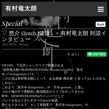
Top
Special
Back
News
▽ 悠介 (lynch./健康）× 有村竜太朗 対談イ
Live
ンタビュー
2022.09.01
Pickup
Media
Profile
9月24日、下北沢シャングリラで開催される
Discography
“有村竜太朗+DEMONSTRATIONs Autumn Live2022「新月
令 27.8/singetsurei 27.8」”。
Goods
この公演は有村竜太朗にとって、ある意味“再出発”と言ってもいいのかも
しれない。
Contact
これまで「新月令/shingetsurei」や「月令/getsurei」と題し、
コロナ禍の中で実験的に配信限定のライブを行ってきたが、
昨年、DEMONSTRATIONsのメンバーとして
Special
バンドを支えてきたギターのhiroが急逝。
新たなスタイルで、そして有観客で「新月令/shingetsurei」や