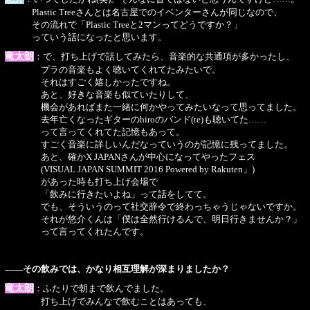
Plastic Treeさんとは名古屋でのイベンターさんが同じなので、
その流れで「Plastic Treeと2マンってどうですか？」
っていう話になったと思います。
竜太朗
：で、打ち上げで話してみたら、音楽的な共通項が多かったし、
プラの音楽もよく聴いてくれてたみたいで。
それはすごく嬉しかったですね。
あと、好きな音楽も似ていたりして、
機会があればまた一緒に何かやってみたいなって思ってました。
去年亡くなったギターのhiroのバンド(te)も聴いてた……
って言ってくれてた記憶もあって。
すごく音楽に詳しいんだなっていうのが記憶に残ってました。
あと、確かX JAPANさんが中心になってやったフェス
(VISUAL JAPAN SUMMIT 2016 Powered by Rakuten」)
があった時も打ち上げ会場で
「飲みに行きたいよね」って話をしてて。
でも、そういうのって社交辞令で終わっちゃうじゃないですか。
それが悠介くんは「僕は全然行けるんで、明日行きませんか？」
って言ってくれたんです。
――その飲みでは、かなり相互理解が深まりましたか？
竜太朗
：ふたりで朝まで飲んでました。
打ち上げでみんなで飲むことはあっても、