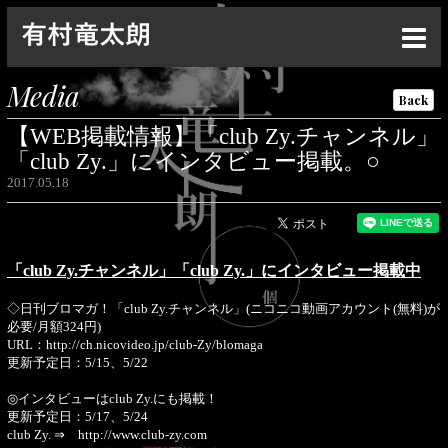
Top
Media
Back
News
【WEB掲載情報】「club Zy.チャンネル」
Live
「club Zy.」にインタビュー掲載。○
2017.05.18
Media
Profile
「club Zy.チャンネル」「club Zy.」にインタビュー掲載中
Discography
◇日刊ブロマガ！「club Zy.チャンネル」(ニコニコ動画アカウント(無料)が
Goods
必要/月額324円)
URL：
http://ch.nicovideo.jp/club-Zy/blomaga
Contact
更新予定日：5/15、5/22
Special
◎インタビューはclub Zy.にも掲載！
更新予定日：5/17、5/24
club Zy. ⇒
http://www.club-zy.com