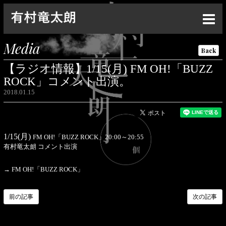
Top
Media
Back
News
【ラジオ情報】1/15(月) FM OH!「BUZZ
Live
ROCK」コメント出演。
2018.01.15
Media
Profile
1/15(月)
FM OH!「BUZZ ROCK」20:00～20:55
Discography
有村竜太朗 コメント出演
Goods
→
FM OH!「BUZZ ROCK」
Contact
前の記事
次の記事
Special