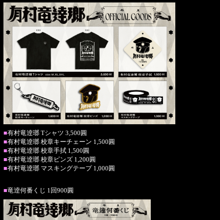
■
有村竜逹瑯 Tシャツ 3,500圓
■
有村竜逹瑯 校章キーチェーン 1,500圓
■
有村竜逹瑯 校章手拭 1,500圓
■
有村竜逹瑯 校章ピンズ 1,200圓
■
有村竜逹瑯 マスキングテープ 1,000圓
■
竜逹何番くじ 1回900圓