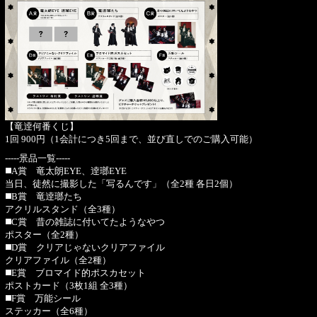
【竜逹何番くじ】
1回 900円（1会計につき5回まで、並び直しでのご購入可能）
-----景品一覧-----
◼️A賞 竜太朗EYE、逹瑯EYE
当日、徒然に撮影した「写るんです」（全2種 各日2個）
◼️B賞 竜逹瑯たち
アクリルスタンド（全3種）
◼️C賞 昔の雑誌に付いてたようなやつ
ポスター（全2種）
◼️D賞 クリアじゃないクリアファイル
クリアファイル（全2種）
◼️E賞 ブロマイド的ポスカセット
ポストカード（3枚1組 全3種）
◼️F賞 万能シール
ステッカー（全6種）