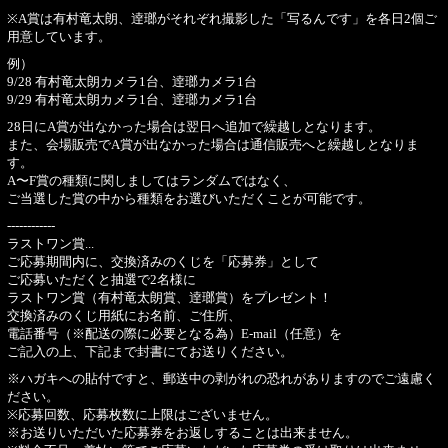
※A賞は有村竜太朗、逹瑯がそれぞれ撮影した「写るんです」を各日2個ご
用意しています。
例）
9/28 有村竜太朗カメラ1台、逹瑯カメラ1台
9/29 有村竜太朗カメラ1台、逹瑯カメラ1台
28日にA賞が出なかった場合は翌日へ追加で繰越しとなります。
また、会場販売でA賞が出なかった場合は通信販売へと繰越しとなりま
す。
A〜F賞の種類に関しましてはランダムではなく、
ご当選した賞の中から種類をお選びいただくことが可能です。
------------
ラストワン賞...
ご応募期間内に、交換済みのくじを「応募券」として
ご応募いただくと抽選で2名様に
ラストワン賞（有村竜太朗賞、逹瑯賞）をプレゼント！
交換済みのくじ用紙にお名前、ご住所、
電話番号（※配送の際に必要となる為）E-mail（任意）を
ご記入の上、下記まで封書にてお送りください。
※ハガキへの貼付ですと、郵送中の剥がれの恐れがありますのでご遠慮く
ださい。
※応募回数、応募枚数に上限はございません。
※お送りいただいた応募券をお返しすることは出来ません。