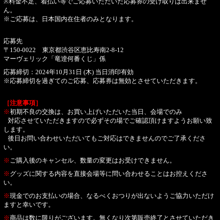
※料金不足、着払い等でご応募いただいた応募券の受け取りは出来ませ
ん。
※ご応募は、日本国内在住者のみとなります。
応募先
〒150-0022 東京都渋谷区恵比寿南2-8-12
マーヴェリック「竜逹何番くじ」係
応募締切：2024年10月31日 (木) 当日消印有効
※応募締切を過ぎてのご応募、応募券は無効とさせていただきます。
［注意事項］
※
初期不良の交換は、お買い上げいただいた当日、会場でのみ
対応させていただきますので必ずその場でご確認頂けますようお願い致
します。
後日お問い合わせいただいてもご対応はできませんのでご了承くださ
い。
※
ご購入後のキャンセル、数量の変更はお受けできません。
※
グッズに関する内容を直接会場等に問い合わせることはお控えくださ
い。
※
現金でのお支払いの場合、なるべくおつりが出ないようご協力いただけ
ますと幸いです。
※
商品は数に限りがございます。無くなり次第販売終了とさせていただき