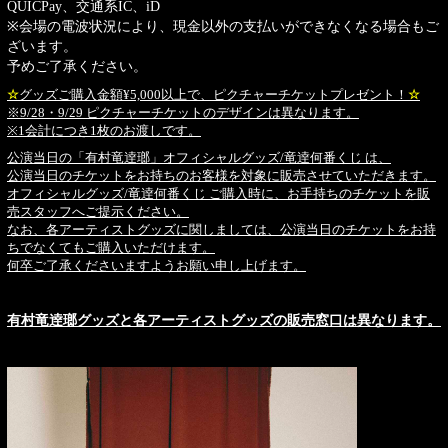
QUICPay、交通系IC、iD
※会場の電波状況により、現金以外の支払いができなくなる場合もご
ざいます。
予めご了承ください。
☆
グッズご購入金額¥5,000以上で、ピクチャーチケットプレゼント！
☆
※9/28・9/29 ピクチャーチケットのデザインは異なります。
※1会計につき1枚のお渡しです。
公演当日の「有村竜逹瑯」オフィシャルグッズ/竜逹何番くじ は、
公演当日のチケットをお持ちのお客様を対象に販売させていただきます。
オフィシャルグッズ/竜逹何番くじ ご購入時に、お手持ちのチケットを販
売スタッフへご提示ください。
なお、各アーティストグッズに関しましては、公演当日のチケットをお持
ちでなくてもご購入いただけます。
何卒ご了承くださいますようお願い申し上げます。
有村竜逹瑯グッズと各アーティストグッズの販売窓口は異なります。