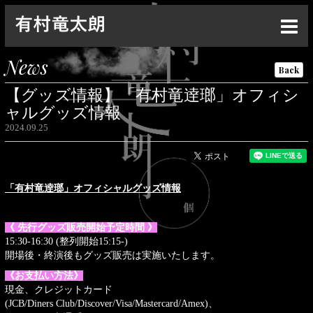
Top
News
Back
News
【グッズ情報】「有村竜逹瑯」オフィシ
Live
ャルグッズ情報
2024.09.25
Media
Profile
「有村竜逹瑯」オフィシャルグッズ情報
Discography
Goods
《 先行グッズ販売開始予定時間 》
15:30-16:30 (整列開始15:15-)
Contact
開場後・終演後もグッズ販売は実施いたします。
《お支払い方法》
Special
現金、クレジットカード
(JCB/Diners Club/Discover/Visa/Mastercard/Amex)、