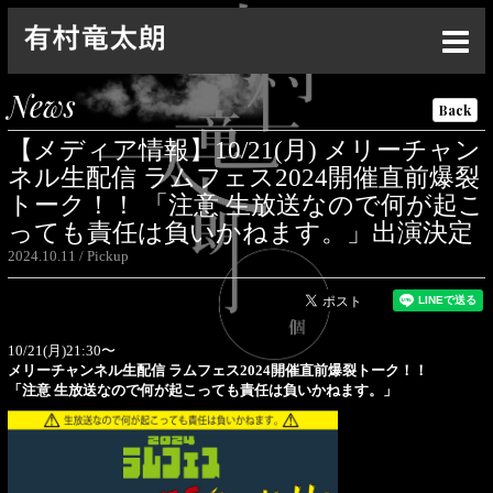
Top
News
Back
News
【メディア情報】10/21(月) メリーチャン
Live
ネル生配信 ラムフェス2024開催直前爆裂
トーク！！ 「注意 生放送なので何が起こ
Media
っても責任は負いかねます。」出演決定
2024.10.11
Pickup
Profile
Discography
Goods
10/21(月)21:30〜
メリーチャンネル生配信 ラムフェス2024開催直前爆裂トーク！！
「注意 生放送なので何が起こっても責任は負いかねます。」
Contact
Special