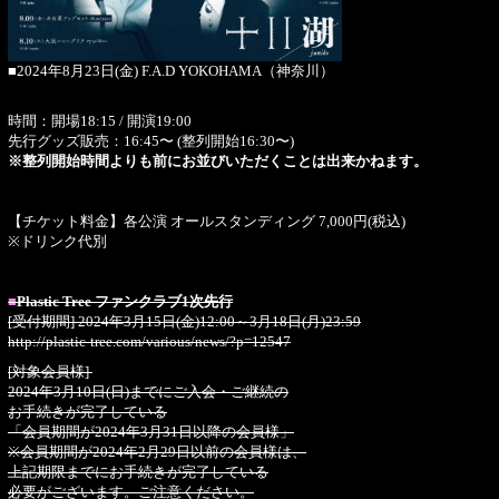
■2024年8月23日(金) F.A.D YOKOHAMA（神奈川）
時間：開場18:15 / 開演19:00
先行グッズ販売：16:45〜 (整列開始16:30〜)
※整列開始時間よりも前にお並びいただくことは出来かねます。
【チケット料金】各公演 オールスタンディング 7,000円(税込)
※ドリンク代別
■
Plastic Tree ファンクラブ1次先行
[受付期間] 2024年3月15日(金)12:00～3月18日(月)23:59
http://plastic-tree.com/various/news/?p=12547
[対象会員様]
2024年3月10日(日)までにご入会・ご継続の
お手続きが完了している
「会員期間が2024年3月31日以降の会員様」
※会員期間が2024年2月29日以前の会員様は、
上記期限までにお手続きが完了している
必要がございます。ご注意ください。