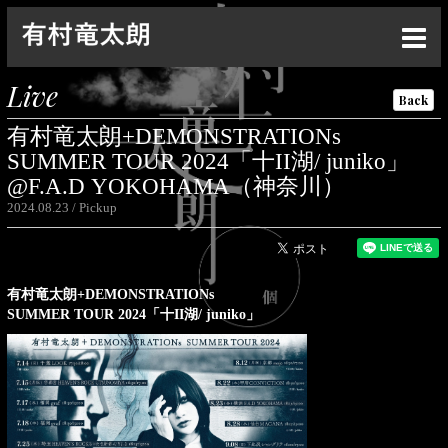
Top
Live
Back
News
有村竜太朗+DEMONSTRATIONs
Live
SUMMER TOUR 2024「十II湖/ juniko」
@F.A.D YOKOHAMA（神奈川）
Media
2024.08.23
Pickup
Profile
Discography
有村竜太朗+DEMONSTRATIONs
SUMMER TOUR 2024「十II湖/ juniko」
Goods
Contact
Special