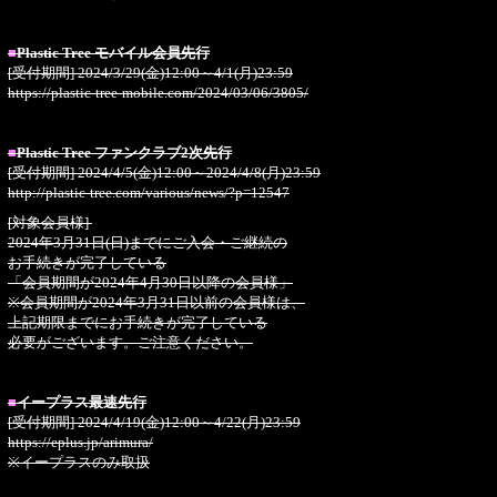
■
Plastic Tree モバイル会員先行
[受付期間] 2024/3/29(金)12:00～4/1(月)23:59
https://plastic-tree-mobile.com/2024/03/06/3805/
■
Plastic Tree ファンクラブ2次先行
[受付期間] 2024/4/5(金)12:00～2024/4/8(月)23:59
http://plastic-tree.com/various/news/?p=12547
[対象会員様]
2024年3月31日(日)までにご入会・ご継続の
お手続きが完了している
「会員期間が2024年4月30日以降の会員様」
※会員期間が2024年3月31日以前の会員様は、
上記期限までにお手続きが完了している
必要がございます。ご注意ください。
■
イープラス最速先行
[受付期間] 2024/4/19(金)12:00～4/22(月)23:59
https://eplus.jp/arimura/
※イープラスのみ取扱