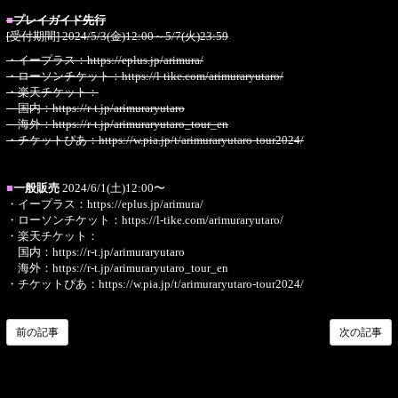
■
プレイガイド先行
[受付期間] 2024/5/3(金)12:00～5/7(火)23:59
・イープラス：
https://eplus.jp/arimura/
・ローソンチケット：
https://l-tike.com/arimuraryutaro/
・楽天チケット：
国内：
https://r-t.jp/arimuraryutaro
海外：
https://r-t.jp/arimuraryutaro_tour_en
・チケットぴあ：
https://w.pia.jp/t/arimuraryutaro-tour2024/
■
一般販売
2024/6/1(土)12:00〜
・イープラス：
https://eplus.jp/arimura/
・ローソンチケット：
https://l-tike.com/arimuraryutaro/
・楽天チケット：
国内：
https://r-t.jp/arimuraryutaro
海外：
https://r-t.jp/arimuraryutaro_tour_en
・チケットぴあ：
https://w.pia.jp/t/arimuraryutaro-tour2024/
前の記事
次の記事