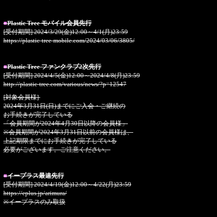
■
Plastic Tree モバイル会員先行
[受付期間] 2024/3/29(金)12:00～4/1(月)23:59
https://plastic-tree-mobile.com/2024/03/06/3805/
■
Plastic Tree ファンクラブ2次先行
[受付期間] 2024/4/5(金)12:00～2024/4/8(月)23:59
http://plastic-tree.com/various/news/?p=12547
[対象会員様]
2024年3月31日(日)までにご入会・ご継続の
お手続きが完了している
「会員期間が2024年4月30日以降の会員様」
※会員期間が2024年3月31日以前の会員様は、
上記期限までにお手続きが完了している
必要がございます。ご注意ください。
■
イープラス最速先行
[受付期間] 2024/4/19(金)12:00～4/22(月)23:59
https://eplus.jp/arimura/
※イープラスのみ取扱