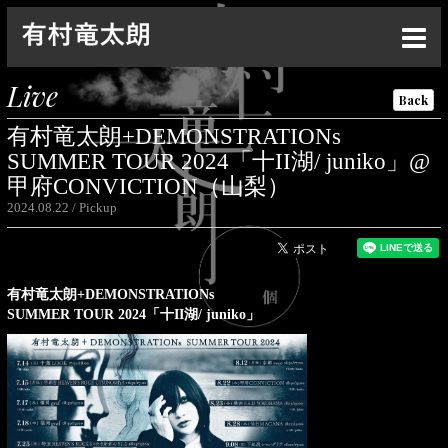
Top
Live
Back
News
有村竜太朗+DEMONSTRATIONs
Live
SUMMER TOUR 2024「十II湖/ juniko」@
甲府CONVICTION（山梨）
Media
2024.08.22
Pickup
Profile
Discography
有村竜太朗+DEMONSTRATIONs
SUMMER TOUR 2024「十II湖/ juniko」
Goods
Contact
Special