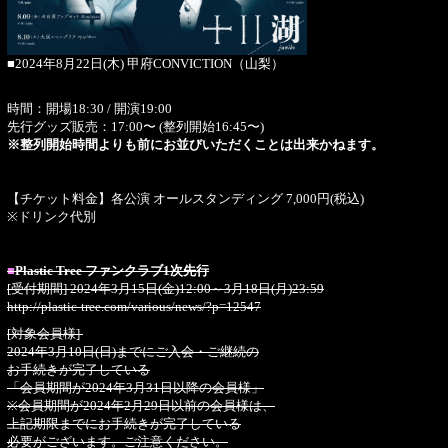
■2024年8月22日(木) 甲府CONVICTION（山梨）
時間：開場18:30 / 開演19:00
先行グッズ販売：17:00〜 (整列開始16:45〜)
※整列開始時間よりも前にお並びいただくことは出来かねます。
【チケット料金】各公演 オールスタンディング 7,000円(税込)
※ドリンク代別
■
Plastic Tree ファンクラブ1次先行
[受付期間] 2024年3月15日(金)12:00～3月18日(月)23:59
http://plastic-tree.com/various/news/?p=12547
[対象会員様]
2024年3月10日(日)までにご入会・ご継続の
お手続きが完了している
「会員期間が2024年3月31日以降の会員様」
※会員期間が2024年2月29日以前の会員様は、
上記期限までにお手続きが完了している
必要がございます。ご注意ください。