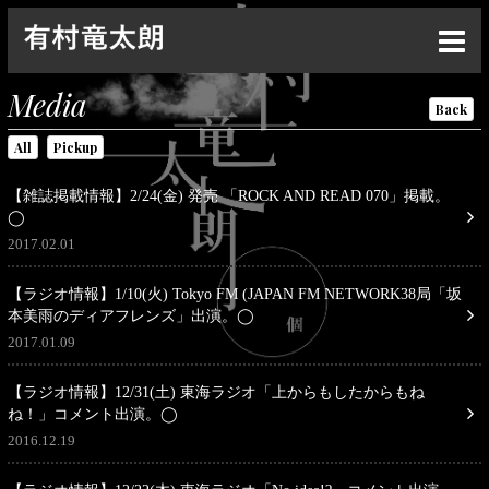
Top
Media
Back
News
All
Pickup
Live
【雑誌掲載情報】2/24(金) 発売 「ROCK AND READ 070」掲載。
Media
◯
2017.02.01
Profile
【ラジオ情報】1/10(火) Tokyo FM (JAPAN FM NETWORK38局「坂
Discography
本美雨のディアフレンズ」出演。◯
2017.01.09
Goods
Contact
【ラジオ情報】12/31(土) 東海ラジオ「上からもしたからもね
ね！」コメント出演。◯
Special
2016.12.19