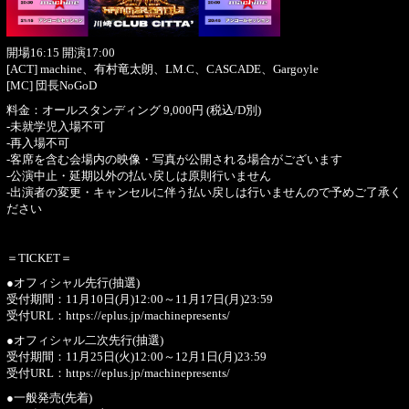
開場16:15 開演17:00
[ACT] machine、有村竜太朗、LM.C、CASCADE、Gargoyle
[MC] 団長NoGoD
料金：オールスタンディング 9,000円 (税込/D別)
-未就学児入場不可
-再入場不可
-客席を含む会場内の映像・写真が公開される場合がございます
-公演中止・延期以外の払い戻しは原則行いません
-出演者の変更・キャンセルに伴う払い戻しは行いませんので予めご了承く
ださい
＝TICKET＝
●オフィシャル先行(抽選)
受付期間：11月10日(月)12:00～11月17日(月)23:59
受付URL：
https://eplus.jp/machinepresents/
●オフィシャル二次先行(抽選)
受付期間：11月25日(火)12:00～12月1日(月)23:59
受付URL：
https://eplus.jp/machinepresents/
●一般発売(先着)