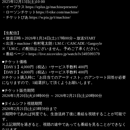
2025年12月13日(土)10:00
・イープラス
https://eplus.jp/machinepresents/
・ローソンチケット
https://l-tike.com/machine/
・チケットぴあ
https://w.pia.jp/t/machine/
【生配信】
＜放送日時＞2026年1月24日(土) 17時00分～放送START
＜出演＞machine / 有村竜太朗 / LM.C / CASCADE / Gargoyle
※「LM.C」の配信はございません。予めご了承ください。
＜番組ページ＞
https://live.nicovideo.jp/watch/lv349599379
■チケット価格
【DAY１】4,000円（税込）+サービス手数料 400円
【DAY２】4,000円（税込）+サービス手数料 400円
※チケット購入時に「お目当てのアーティスト」のアンケート回答が必要
になりますので、1組選択して頂くようお願いします。
■チケット販売期間
2026年1月20日(火)19時00分 ～ 2026年2月21日(土)20時00分
■タイムシフト視聴期間
2026年2月21日(土)23時59分まで
※期間中であれば何度でも、生放送終了後に番組を視聴することが可能で
す。
※上記期間を過ぎると、視聴の途中であっても番組を見ることができなく
なります。