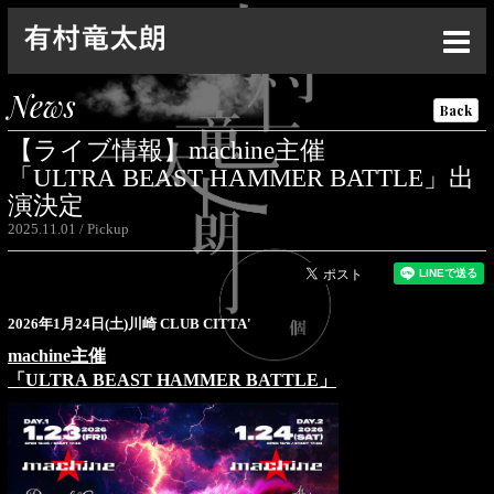
Top
News
Back
News
【ライブ情報】machine主催
Live
「ULTRA BEAST HAMMER BATTLE」出
演決定
Media
2025.11.01
Pickup
Profile
Discography
2026
年1月24日(土)川崎 CLUB CITTA'
Goods
machine主催
「ULTRA BEAST HAMMER BATTLE」
Contact
Special