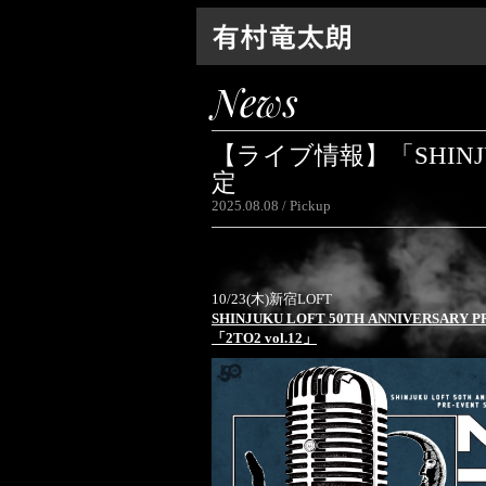
News
【ライブ情報】「SHINJUKU
定
2025.08.08
Pickup
10/23(木)新宿LOFT
SHINJUKU LOFT 50TH ANNIVERSARY PR
「2TO2 vol.12」