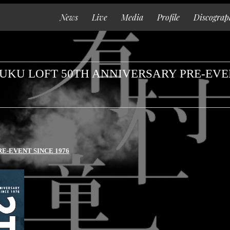
News
Live
Media
Profile
Discograp
Top
News
 LOFT 50TH ANNIVERSARY PRE-EVEN
Live
Media
Profile
Discography
E-EVENT SINCE 1976
Goods
Contact
Special