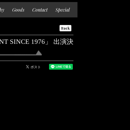
hy
Goods
Contact
Special
Back
T SINCE 1976」 出演決