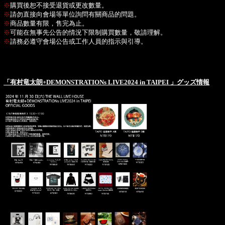
※
購買後恕不接受退貨或更改數量。
※
請勿直接向會場等單位詢問有關商品的問題。
※
商品數量有限，售完為止。
※
可能在無事先公告的情況下限制購買數量，敬請理解。
※
請務必遵守會場公告或工作人員的指示與引導。
「有村⻯太朗+DEMONSTRATIONs LIVE2024 in TAIPEI 」グッズ情報