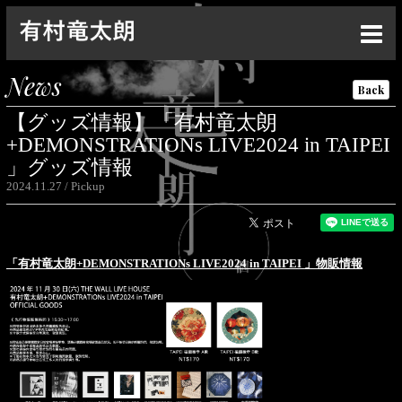
Top
News
Back
News
【グッズ情報】「有村⻯太朗
Live
+DEMONSTRATIONs LIVE2024 in TAIPEI
」グッズ情報
Media
2024.11.27
Pickup
Profile
Discography
「有村⻯太朗+DEMONSTRATIONs LIVE2024 in TAIPEI 」物販情報
Goods
Contact
Special