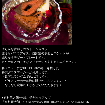
滑らかな舌触りのガトーショコラ、
濃厚なバニラアイス、自家製の仮面ビスケットが
織りなすデザートプレートです。
カクテルとの甘美なマリアージュをお楽しみください。
各メニューにはHOTEL306のキーを模した、
特製グラスマーカーが付属します。
（数字はランダムでのお渡しです。
グラスマーカーは数に限りがございますので、
なくなり次第終了とさせていただきます）
■有村竜太朗×十誡 特別タイアップ
「有村竜太朗 5th Anniversary BIRTHDAY LIVE 2022-ROOM306-」