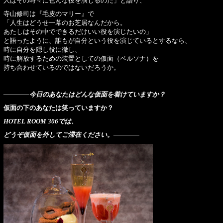
人はその時々に色んな役を演じるのだ」と語り、
寺山修司は『毛皮のマリー』で
「人生はどうせ一幕のお芝居なんだから。
あたしはその中でできるだけいい役を演じたいの」
と語ったように、誰もが自分という役を演じているとするなら、
時に自分を隠し役に徹し、
時に解放するための装置としての仮面（ペルソナ）を
持ち合わせているのではないだろうか。
————今日のあなたはどんな仮面を着けていますか？
仮面の下のあなたは笑っていますか？
HOTEL ROOM 306では、
どうぞ仮面を外してご滞在ください。————