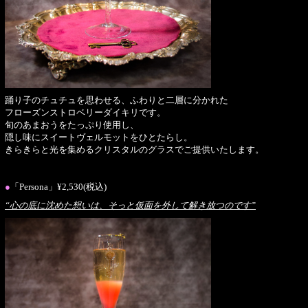
踊り子のチュチュを思わせる、ふわりと二層に分かれた
フローズンストロベリーダイキリです。
旬のあまおうをたっぷり使用し、
隠し味にスイートヴェルモットをひとたらし。
きらきらと光を集めるクリスタルのグラスでご提供いたします。
●
「Persona」¥2,530(税込)
“心の底に沈めた想いは、そっと仮面を外して解き放つのです”