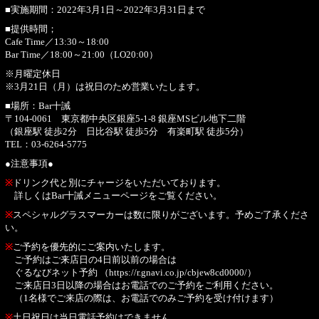
■実施期間：2022年3月1日～2022年3月31日まで
■提供時間；
Cafe Time／13:30～18:00
Bar Time／18:00～21:00（LO20:00）
※月曜定休日
※3月21日（月）は祝日のため営業いたします。
■場所：Bar十誡
〒104-0061 東京都中央区銀座5-1-8 銀座MSビル地下二階
（銀座駅 徒歩2分 日比谷駅 徒歩5分 有楽町駅 徒歩5分）
TEL：03-6264-5775
●注意事項●
※
ドリンク代と別にチャージをいただいております。
詳しくはBar十誡メニューページをご覧ください。
※
スペシャルグラスマーカーは数に限りがございます。予めご了承くださ
い。
※
ご予約を優先的にご案内いたします。
ご予約はご来店日の4日前以前の場合は
ぐるなびネット予約 （
https://r.gnavi.co.jp/cbjew8cd0000/
）
ご来店日3日以降の場合はお電話でのご予約をご利用ください。
（1名様でご来店の際は、お電話でのみご予約を受け付けます）
※
土日祝日は当日電話予約はできません。