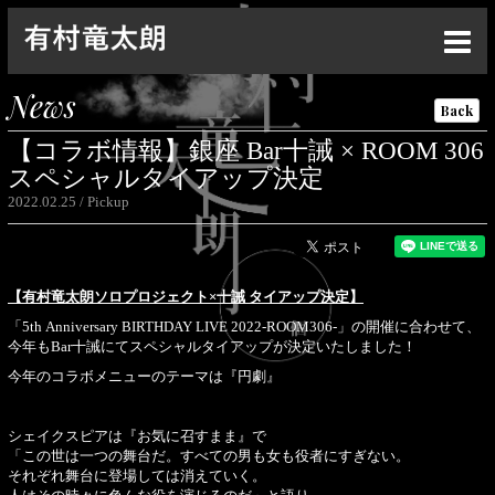
Top
News
Back
News
【コラボ情報】銀座 Bar十誡 × ROOM 306
Live
スペシャルタイアップ決定
2022.02.25
Pickup
Media
Profile
【有村竜太朗ソロプロジェクト×十誡 タイアップ決定】
Discography
「5th Anniversary BIRTHDAY LIVE 2022-ROOM306-」の開催に合わせて、
今年もBar十誡にてスペシャルタイアップが決定いたしました！
Goods
今年のコラボメニューのテーマは『円劇』
Contact
シェイクスピアは『お気に召すまま』で
Special
「この世は一つの舞台だ。すべての男も女も役者にすぎない。
それぞれ舞台に登場しては消えていく。