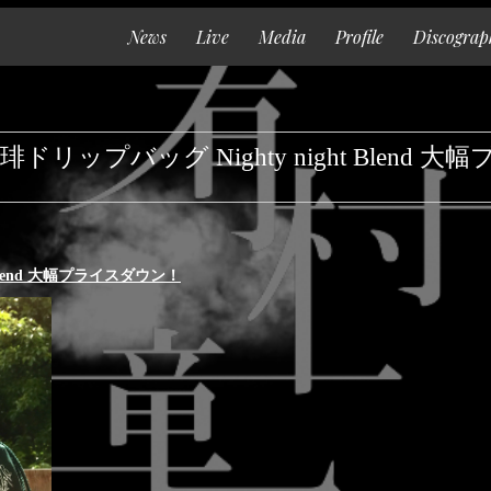
News
Live
Media
Profile
Discograp
Top
News
ップバッグ Nighty night Blend 
Live
Media
Profile
 Blend 大幅プライスダウン！
Discography
Goods
Contact
Special