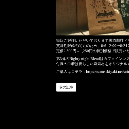
毎回ご好評いただいております黒猫珈琲ド
賞味期限(9/6)間近のため、8/6 12:00〜8/24
定価2,500円→1,250円の特別価格で販売
第3弾のNighty night Blendはカフェ
付属の巾着は夏らしい麻素材をオリジナル
ご購入はコチラ：
https://store.skiyaki.net/ar
前の記事