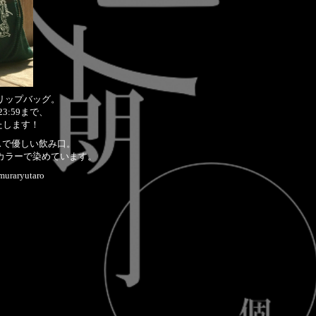
リップバッグ。
 23:59まで、
いたします！
インレスで優しい飲み口。
カラーで染めています。
imuraryutaro