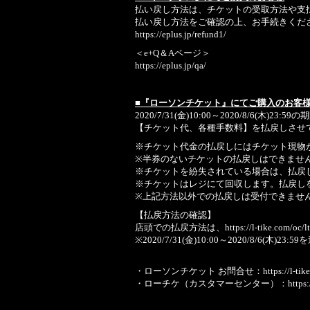
払い戻し方法は、チケットの受取方法や支
払い戻し方法をご確認の上、お手続きくだ
https://eplus.jp/refund1/
＜e+Q＆Aページ＞
https://eplus.jp/qa/
■『ローソンチケット』にてご購入のお客
2020/7/31(金)10:00～2020/8/6(
【チケット代、各種手数料】を払戻しさせ
※チケット代金の払戻しにはチケット現物
※半券のないチケットの払戻しはできませ
※チケットを紛失されている場合は、払戻
※チケットはレジにて回収します。払戻し
※上記方法以外での払戻しは受付できませ
【払戻方法の確認】
店頭での払戻方法は、
https://l-tike.com/oc/
※2020/7/31(金)10:00～2020/8/
・ローソンチケット お問合せ：
https://l-ti
・ローチケ（カスタマーセンター）：
https