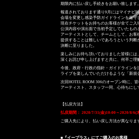
期限内に払い戻し手続きをお願い致します
報道されております通り9月にはマイナビB
会場を変更し感染予防ガイドラインを厳守
現在チケットをお持ちのお客様が全てご入
公演内容や演出面で当初予定していたもの
アーティストとして、チームとして、お客
提供することは難しいであろうという判断
決断に至りました。
楽しみにお待ち頂いておりました皆様には
深くお詫び申し上げますと共に、何卒ご理
今後、政府・行政の指針・ガイドラインを
ライブを楽しんでいただけるような「新規
次回HOTEL ROOM 306のオープン時
アーティスト、スタッフ一同、心待ちにし
【払戻方法】
払戻期間： 2020/7/31(金)10:00～2020/8/6
ご購入先により、払い戻し方法が異なりま
■『イープラス』にてご購入のお客様