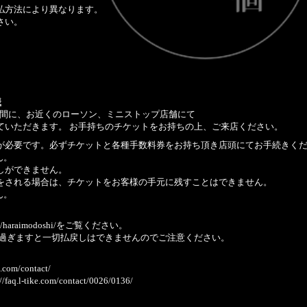
払方法により異なります。
さい。
様
木)23:59の期間に、お近くのローソン、ミニストップ店舗にて
ていただきます。 お手持ちのチケットをお持ちの上、ご来店ください。
が必要です。必ずチケットと各種手数料券をお持ち頂き店頭にてお手続きく
ん。
しができません。
をされる場合は、チケットをお客様の手元に残すことはできません。
ん。
lt/haraimodoshi/
をご覧ください。
6(木)23:59を過ぎますと一切払戻しはできませんのでご注意ください。
ke.com/contact/
://faq.l-tike.com/contact/0026/0136/