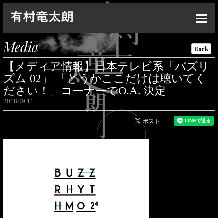
Top
Media
Back
News
【メディア情報】日本テレビ系「バズリ
Live
ズム 02」 「どうかここだけは聴いてく
ださい！」コーナーでO.A. 決定
Media
2018.09.11
Profile
Discography
Goods
Contact
Special