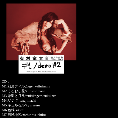
CD：
M1.幻形フィルム/genkeifuirumu
M2.くるおし花/kuruoshibana
M3.憑影と月風/tsukikagetotsukikaze
M4.ザジ待ち/zajimachi
M5.キュルるル/kyurururu
M6.色隷/sikirei
M7.日没地区/nichibotsuchiku