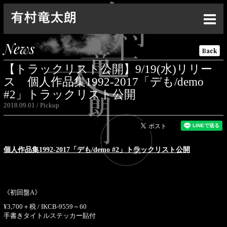
Top
News
Back
News
【トラックリスト公開】9/19(水)リリー
Live
ス 個人作品集1992-2017「デも/demo
#2」トラックリスト公開
Media
2018.09.01
Pickup
Profile
Discography
個人作品集1992-2017「デも/demo #2」トラックリスト公開
Goods
Contact
《初回盤A》
Special
¥3,700＋税 / IKCB-9559～60
手書きタイトルステッカー貼付