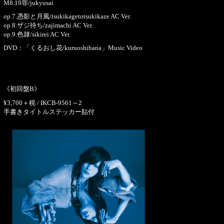
M8.19罪/jukyusai
op.7.憑影と月風/tsukikagetotsukikaze AC Ver.
op.8.ザジ待ち/zajimachi AC Ver.
op.9.色隷/sikirei AC Ver.
DVD：「くるおし花/kuruoshibana」Music Video
《初回盤B》
¥3,700＋税 / IKCB-9561～2
手書きタイトルステッカー貼付