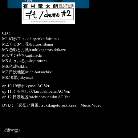
CD：
M1.幻形フィルム/genkeifuirumu
M2.くるおし花/kuruoshibana
M3.憑影と月風/tsukikagetotsukikaze
M4.ザジ待ち/zajimachi
M5.キュルるル/kyurururu
M6.色隷/sikirei
M7.日没地区/nichibotsuchiku
M8.19罪/jukyusai
op.10.19罪/jukyusai AC Ver.
op.11.くるおし花/kuruoshibana AC Ver.
op.12.日没地区/nichibotsuchiku AC Ver.
DVD：「憑影と月風 /tsukikagetotsukikaze」Music Video
《通常盤》