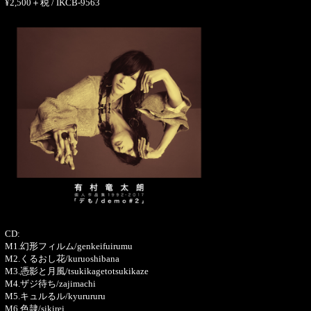
¥2,500＋税 / IKCB-9563
CD:
M1.幻形フィルム/genkeifuirumu
M2.くるおし花/kuruoshibana
M3.憑影と月風/tsukikagetotsukikaze
M4.ザジ待ち/zajimachi
M5.キュルるル/kyurururu
M6.色隷/sikirei