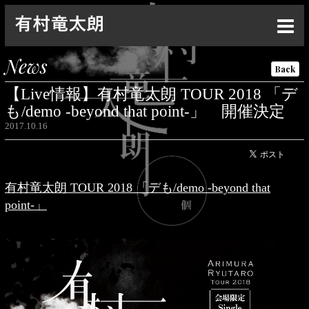
Top
News
Back
News
【Live情報】有村竜太朗 TOUR 2018 「デ
Live
も/demo -beyond that point-」 開催決定
2017.10.16
Media
Profile
有村竜太朗 TOUR 2018 「デも/demo -beyond that
Discography
point-」
Goods
Contact
Special