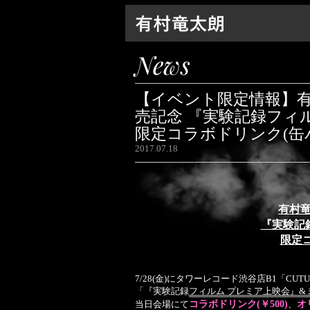
News
【イベント限定情報】有村竜
売記念 『実験記録フィ
限定コラボドリンク(缶
2017.07.18
有村竜
『実験記
限定
7/28(金)にタワーレコード渋谷店B1「CUTU
「『実験記録フィルム プレミア上映会』&
当日会場にて
コラボドリンク(￥500)
、
オ