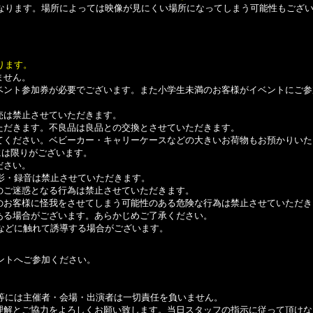
なります。場所によっては映像が見にくい場所になってしまう可能性もござ
ります。
ません。
ベント参加券が必要でございます。また小学生未満のお客様がイベントにご参
売は禁止させていただきます。
ただきます。不良品は良品との交換とさせていただきます。
てください。ベビーカー・キャリーケースなどの大きいお荷物もお預かりいた
数には限りがございます。
ださい。
影・録音は禁止させていただきます。
のご迷惑となる行為は禁止させていただきます。
のお客様に怪我をさせてしまう可能性のある危険な行為は禁止させていただき
ある場合がございます。あらかじめご了承ください。
などに触れて誘導する場合がございます。
ントへご参加ください。
等には主催者・会場・出演者は一切責任を負いません。
理解とご協力をよろしくお願い致します。当日スタッフの指示に従って頂けな