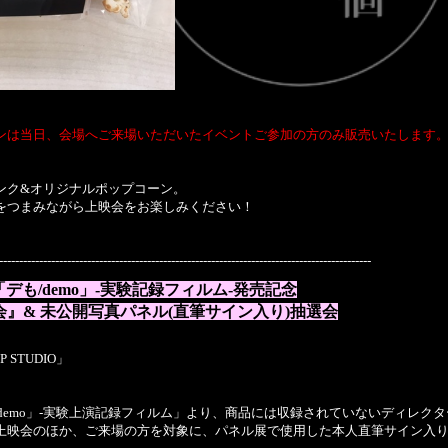
ンは当日、会場へご来場いただいたイベントご参加の方のみ販売いたします
ンク&オリジナルポップコーン。
をつまみながら上映会をお楽しみください！
---------------------------------------------------------------------------------------------
「デも
/demo
」
-
実験記録フィルム
-
発売記念
会』
&
未公開写真パネル
(
直筆サイン入り)抽選会
STUDIO」
「デも/demo」-実験上演記録フィルム」より、商品には収録されていないディレ
上映会のほか、ご来場の方を対象に、パネル展で使用した本人直筆サイン入