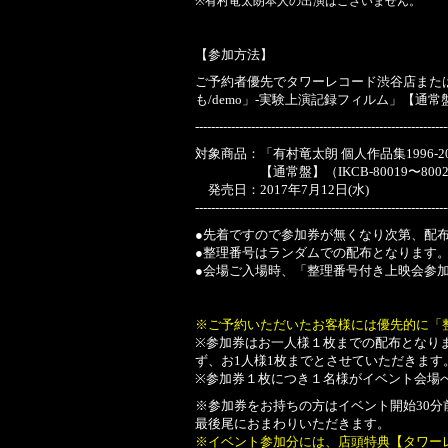
※有村竜太朗本人の出演はございません。
【参加方法】
ご予約者優先でタワーレコード渋谷店または新宿
も/demo」-実験上演記録フィルム」【通常
---------------------------------------------------------------
対象商品：「有村竜太朗 個人作品集1996-2
【通常盤】（IKCB-80019〜80020）
発売日：2017年7月12日(水)
---------------------------------------------------------------
●先着ですので参加券が無くなり次第、配
●整理番号はランダムでの配布となります
●会場ご入場時、「整理番号付き上映会参
※ご予約いただいたお客様には優先的に「
※参加券はお一人様１枚までの配布となりま
ず、お1人様1枚までとさせていただきます
※参加券１枚につき１名様がイベント会場
※参加券をお持ちの方はイベント開始30
最後尾におまわりいただきます。
※イベント参加分には、店頭特典【タワー