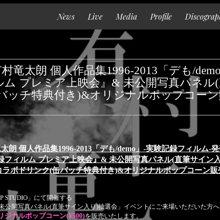
News
Live
Media
Profile
Discograp
Top
News
太朗 個人作品集1996-2013「デも/de
Live
ルム プレミア上映会』& 未公開写真パネル
バッチ特典付き)&オリジナルポップコーン
Media
Profile
Discography
太朗 個人作品集1996-2013「デも/demo」-実験記録フィルム-
Goods
録フィルム プレミア上映会』& 未公開写真パネル(直筆サイン入
コラボドリンク(缶バッチ特典付き)&オリジナルポップコーン販
Contact
Special
P STUDIO」にて開催する
 未公開写真パネル(直筆サイン入り)抽選会」イベントにご来場いただいた方へ
リジナルポップコーン(¥500)
を販売いたします。