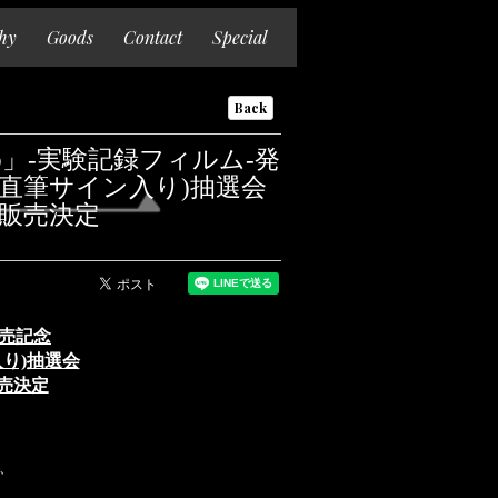
hy
Goods
Contact
Special
Back
mo」-実験記録フィルム-発
(直筆サイン入り)抽選会
販売決定
発売記念
り)抽選会
売決定
、