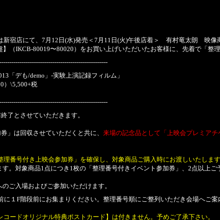
店にて、7月12日(水)発売＜7月11日(火)午後店着＞ 有村竜太朗 映像商品
盤】（IKCB-80019〜80020）をお買い上げいただいたお客様に、先着で
-------------------------------------------------------
013「デも/demo」-実験上演記録フィルム」
\5,500+税
-------------------------------------------------------
布終了とさせていただきます。
。
加券」は回収させていただくと共に、
来場の記念品として「上映会プレミアチ
整理番号付き上映会参加券」を確保し、対象商品ご購入時にお渡しいたしま
す。対象商品1点につき1枚の「整理番号付きイベント参加券」、2点以上ご予約
。
へのご入場およびご参加いただけます。
分前に１F階段前にお集まりください。整理番号順にご整列いただき会場へご
レコードオリジナル特典ポストカード】は付きません。予めご了承下さい。