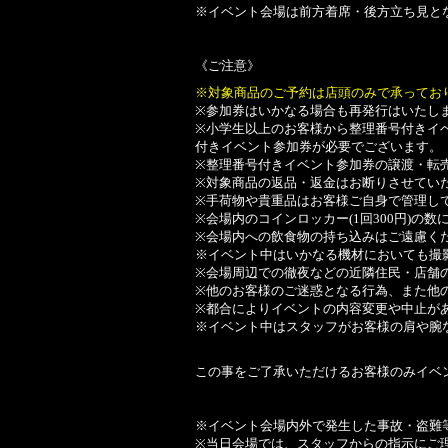
※イベント会場は前方着席・後方立ち見と
《ご注意》
※対象商品のご予約は店頭のみで承ってお
※参加券はいかなる場合も再発行はいたし
※小学生以上のお客様から整理番号付きイ
付きイベント参加券が必要でございます。
※整理番号付きイベント参加券の譲渡・転
※対象商品の返品・返金はお断りさせてい
※手荷物や貴重品はお客様ご自身で管理し
※会場内のコインロッカー(1回300円)の
※会場内への飲食物の持ち込みはご遠慮く
※イベント中はいかなる機材においても撮
※会場周辺での徹夜などの近隣住民・店舗
※他のお客様のご迷惑となる行為、また他
※都合によりイベントの内容変更や中止が
※イベント中はスタッフがお客様の肩や腕
この事をご了承いただけるお客様のみイベ
※イベント会場内外で発生した事故・盗難
※当日会場では、スタッフからの指示にご