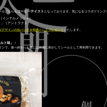
ールどちらも
コーヒーテイスト
となっております。気になるコラボドリンク
- 」（インテルメッツォ）
te- 」（アントラクト）
ゴデザインの缶バッチを特典としてプレゼント
いたします。
ソルト味」
！
インで、食べ終わった後には綺麗に剥がしてシールとして再利用できます。