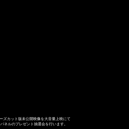
。
クターズカット版未公開映像を大音量上映にて
りパネルのプレゼント抽選会を行います。