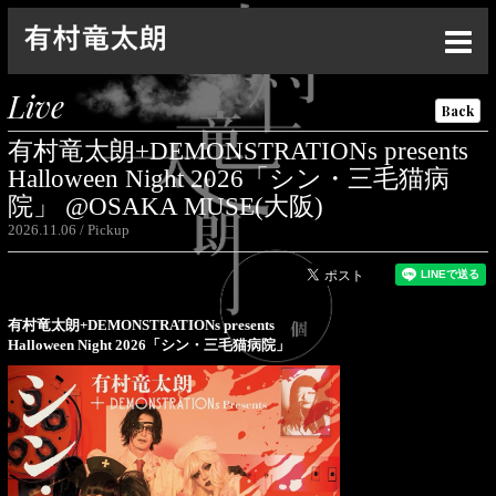
Top
Live
Back
News
有村竜太朗+DEMONSTRATIONs presents
Live
Halloween Night 2026「シン・三毛猫病
院」 @OSAKA MUSE(大阪)
Media
2026.11.06
Pickup
Profile
Discography
有村竜太朗+DEMONSTRATIONs presents
Halloween Night 2026「シン・三毛猫病院」
Goods
Contact
Special