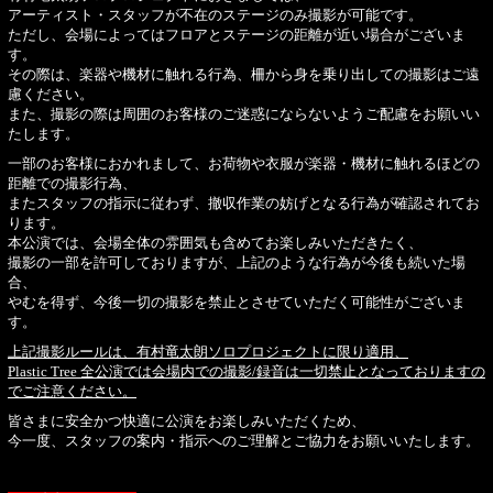
アーティスト・スタッフが不在のステージのみ撮影が可能です。
ただし、会場によってはフロアとステージの距離が近い場合がございま
す。
その際は、楽器や機材に触れる行為、柵から身を乗り出しての撮影はご遠
慮ください。
また、撮影の際は周囲のお客様のご迷惑にならないようご配慮をお願いい
たします。
一部のお客様におかれまして、お荷物や衣服が楽器・機材に触れるほどの
距離での撮影行為、
またスタッフの指示に従わず、撤収作業の妨げとなる行為が確認されてお
ります。
本公演では、会場全体の雰囲気も含めてお楽しみいただきたく、
撮影の一部を許可しておりますが、上記のような行為が今後も続いた場
合、
やむを得ず、今後一切の撮影を禁止とさせていただく可能性がございま
す。
上記撮影ルールは、有村竜太朗ソロプロジェクトに限り適用、
Plastic Tree 全公演では会場内での撮影/録音は一切禁止となっておりますの
でご注意ください。
皆さまに安全かつ快適に公演をお楽しみいただくため、
今一度、スタッフの案内・指示へのご理解とご協力をお願いいたします。