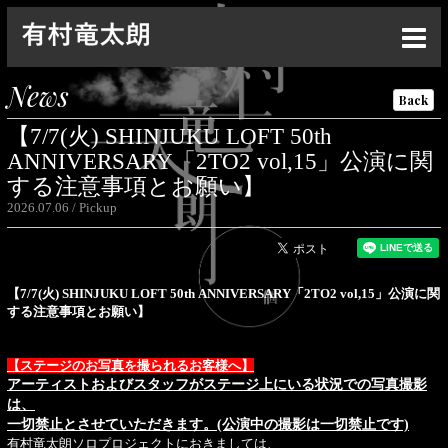
Top
News
Back
News
【7/7(火) SHINJUKU LOFT 50th
Live
ANNIVERSARY「2TO2 vol,15」公演に関
する注意事項とお願い】
Media
2026.07.06
Pickup
Profile
Discography
【7/7(火) SHINJUKU LOFT 50th ANNIVERSARY「2TO2 vol,15」公演に関
する注意事項とお願い】
Goods
Contact
【ステージのお写真を撮られるお客様へ】
アーティストおよびスタッフがステージ上にいる状況での写真撮影
Special
は、
一切禁止とさせていただきます。(公演中の撮影は一切禁止です)
有村竜太朗ソロプロジェクトにおきましては、