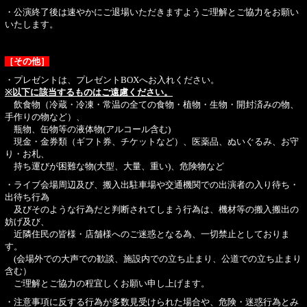
・公演終了後は速やかにご退場いただきますようご理解とご協力をお願い
いたします。
［その他］
・プレゼントは、プレゼントBOXへお入れください。
※以下に該当するものはご遠慮ください。
飲食物（冷蔵・冷凍・常温の全ての食物・植物・生物・開封済みの物、
手作りの物など）、
瓶物、缶物等の液体物(アルコール含む)
現金・金券類（ギフト券、チケットなど）、医薬品、ぬいぐるみ、お守
り・お札、
持ち運びが困難な物(大型、大量、重い)、危険物など
・ライブ会場周辺及び、搬入出駐車場や交通機関での出演者の入り待ち・
出待ち行為
及びそのような行為だと判断されてしまう行為は、機材等の搬入搬出の
妨げ及び、
近隣住民の皆様・店舗様へのご迷惑となる為、一切禁止としておりま
す。
(会場外での大声での歓談、施設内での立ち止まり、公道での立ち止まり
含む）
ご理解とご協力の程宜しくお願い申し上げます。
・注意事項に反する行為が多数見受けられた場合や、危険・迷惑行為とみ