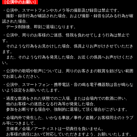
［公演中のお願い］
・公演中、スマートフォンやカメラ等の撮影及び録音は禁止です。
撮影・録音行為が確認された場合、および撮影・録音を試みる行為が確
認された場合、
データ削除後、即刻ご退場になります。
・公演中、周りのお客様のご迷惑、怪我を負わせてしまう行為は禁止で
す。
そのような行為をお見かけした場合、係員よりお声がけさせていただき
ます。
また、そのような行為を発見した場合、お近くの係員へお声がけくださ
い。
・公演中の歌唱や歓声については、周りのお客さまの観賞を妨げない範囲
でお楽しみください。
・公演中、スマートフォン・携帯電話・音の鳴る電子機器類は音が鳴らな
いよう設定をお願いいたします。
・過度な飲酒をされた状態でのご入場、または会場内での飲酒に伴い、
他のお客様への迷惑となる行為等が発覚した場合、
参加をお断りする場合や、強制的に退場して頂く場合がございます。
・会場内外で発生した、いかなる事故／事件／盗難／お客様同士のトラブ
ル等につきまして、
主催者／会場／アーティストは一切責任を負いません。
お客様の責任において対応していただきますよう、お願いいたします。