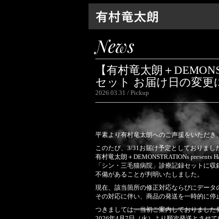
News
【有村竜太朗＋DEMONSTRA
セット お届け日の変更
2026.03.31
Pickup
平素より有村竜太朗へのご声援をいただき
このたび、3/31お届け予定としておりまし
有村竜太朗＋DEMONSTRATIONs presents Hall
「シン・三毛猫病院」診療記録セットに収
不備があることが判明いたしました。
現在、該当箇所の修正対応ならびにデータ
その対応に伴い、商品の発送を一時的に停
つきましては、当初ご案内しておりました
2026年4月7日（火）より順次発送とさせ