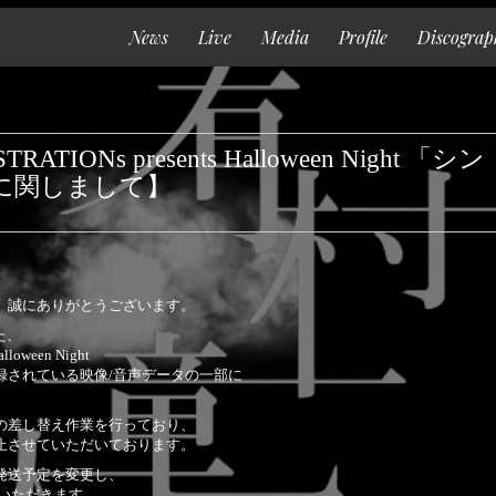
News
Live
Media
Profile
Discograp
Top
News
TIONs presents Halloween Nigh
Live
に関しまして】
Media
Profile
Discography
、誠にありがとうございます。
た、
Goods
oween Night
録されている映像/音声データの一部に
Contact
の差し替え作業を行っており、
Special
止させていただいております。
発送予定を変更し、
ていただきます。