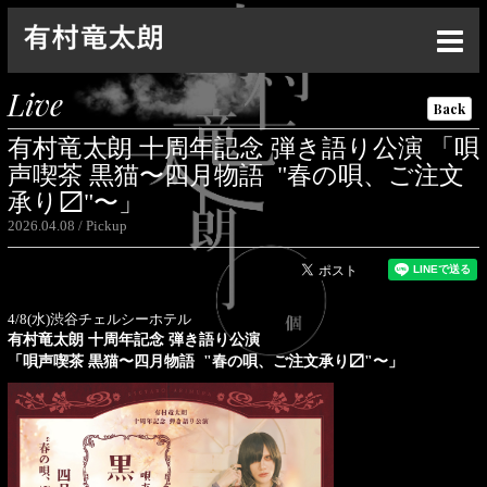
Top
Live
Back
News
有村竜太朗 十周年記念 弾き語り公演 「唄
Live
声喫茶 黒猫〜四月物語 "春の唄、ご注文
承り〼"〜」
Media
2026.04.08
Pickup
Profile
Discography
4/8(水)渋谷チェルシーホテル
有村竜太朗 十周年記念 弾き語り公演
Goods
「唄声喫茶 黒猫〜四月物語 "春の唄、ご注文承り〼"〜」
Contact
Special