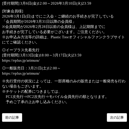
[受付期間] 3月6日(金)12:00～2026年3月10日(火)23:59
[対象会員様]
2026年3月1日(日)までにご入会・ご継続のお手続きが完了している
「会員期間が2026年3月31日以降の会員様」
※会員期間が2026年2月28日以前の会員様は、上記期限までに
お手続きが完了している必要がございます。ご注意ください。
※お申込み方法等の詳細は、
Plastic Treeオフィシャルファンクラブサイト
にてご確認ください。
◎イープラス先着先行
[受付期間] 3月13日(金)18:00～3月17日(火)23:59
https://eplus.jp/arimura/
◎一般販売日：3月21日(土)12:00～
https://eplus.jp/arimura/
※先行受付の状況によっては、一部席種のみの販売または一般発売を行わ
ない場合もございます。
※チケットの配券につきましては、
FC1次先行⇒FC2次先行⇒モバイル会員先行の順となります。
予めご了承の上お申し込みください。
前の記事
次の記事