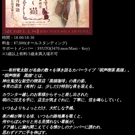
時間：18:00/18:30
料金：¥7,000(オールスタンディング)
サポートメンバー：SYUTO(3470.mon/Mani・Key)
※3歳以上有料/3歳未満入場不可
-----有村竜太朗 が名曲の数々を弾き語るカバーライブ「唄声喫茶 黒猫」。
”唄声喫茶 黒猫”とは、
神出鬼没な架空の喫茶店「黒猫珈琲」の夜の姿。
今宵の店主（有村）は、少しだけ特別な夜を迎える。
カウンター越しのお客様からそっと差し出された
唄のご注文を手に、店主が気まぐれに、丁寧に、弦を鳴らしていく。
いつもよりちょっとだけ、大忙しな予感。
夜の帳が降りる頃、いつもの路地裏を覗くと、
何やらぼんやりと光る見慣れない看板が。
ドア越しに漏れ聞こえてくる懐かしのナンバーに誘われ、
思わずドアに手を伸ばす。