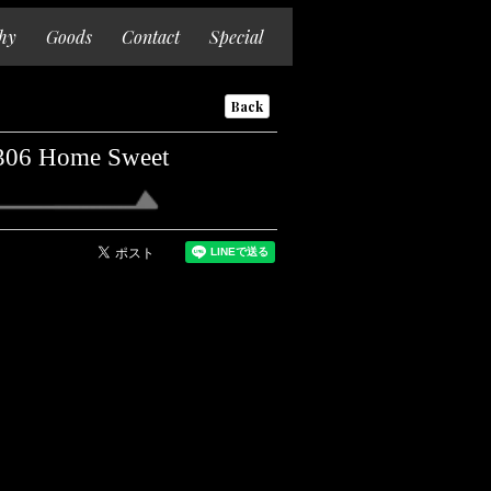
hy
Goods
Contact
Special
Back
06 Home Sweet