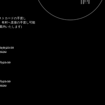
ストカードの手渡し
、有村へ直接の手渡し可能
案内いたします)
(火)23:59
62026/
月)23:59
月)23:59
62026/