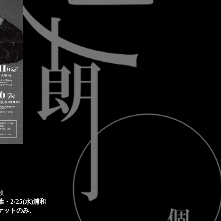
-
枚
葉・2/25(水)浦和
ケットのみ、