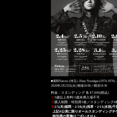
■浦和Narciss (埼玉) -Hazy Nostalgia (1974-1976) 
2026年2月25日(水) 開場18:00／開演18:30
料金：スタンディング 各 ¥7,000(税込)
※
3歳以上有料/3歳未満入場不可
※
購入制限：特別席1枚／スタンディング4
※
2/5(木)福岡・2/10(火)浅草・2/11(水祝)千
上記4公演に限りオールスタンディングチ
特別席の実施はございません。