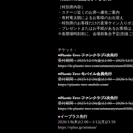
［特別席内容］
・ステージ近くのお席へ優先ご案内
・有村竜太朗によるお客様のお出迎え
・特別席のお客様だけの直筆サイン入りポ
・プレゼントまたはお手紙があるお客様は
※各開場時刻前に、会場前集合予定(別途ご
チケット：
■
Plastic Tree ファンクラブ1次先行
受付期間：2025/12/19(金)12:00～2025/12/23
https://fc.plastic-tree.com/arimuraryutaro030
■
Plastic Tree モバイル会員先行
受付期間：2025/12/26(金)12:00～2026/1/5(
https://plastic-tree-mobile.com/
■
Plastic Tree ファンクラブ2次先行
受付期間：2025/12/26(金)12:00～2026/1/5(
https://fc.plastic-tree.com/arimuraryutaro030
■
イープラス先行
2026/1/8(木)12:00～1/12(月)23:59
https://eplus.jp/arimura/