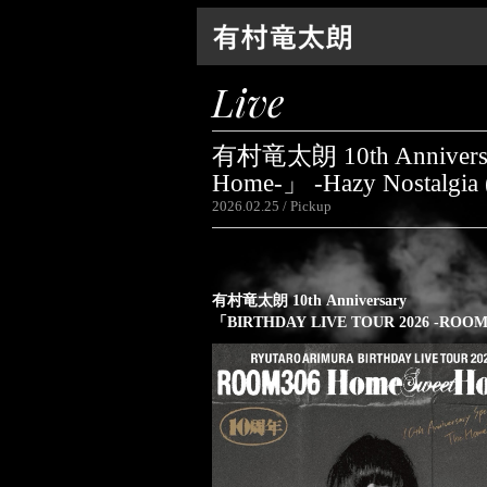
Live
有村竜太朗 10th Annivers
Home-」 -Hazy Nostalgia
2026.02.25
Pickup
有村竜太朗 10th Anniversary
「BIRTHDAY LIVE TOUR 2026 -ROOM3