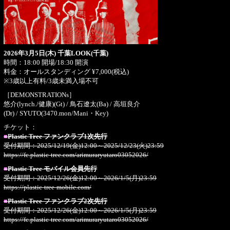
2026年3月5日(木) 千葉LOOK(千葉)
時間：18:00 開場/18:30 開演
料金：オールスタンディング ¥7,000(税込)
※3歳以上有料/3歳未満入場不可
［DEMONSTRATIONs］
悠介(lynch./健康)(Gt) / 鳥石遼太(Ba) / 高垣良介
(Dr) / SYUTO(3470.mon/Mani・Key)
チケット：
■
Plastic Tree ファンクラブ1次先行
受付期間：2025/12/19(金)12:00～2025/12/23(火)23:59
https://fc.plastic-tree.com/arimuraryutaro03052026/
■
Plastic Tree モバイル会員先行
受付期間：2025/12/26(金)12:00～2026/1/5(月)23:59
https://plastic-tree-mobile.com/
■
Plastic Tree ファンクラブ2次先行
受付期間：2025/12/26(金)12:00～2026/1/5(月)23:59
https://fc.plastic-tree.com/arimuraryutaro03052026/