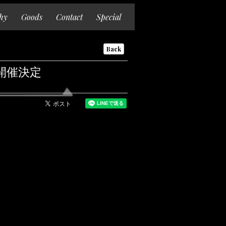
hy
Goods
Contact
Special
Back
開催決定