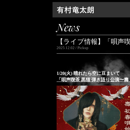
News
【ライブ情報】「唄声喫
2025.12.02
Pickup
1/20(火) 晴れたら空に豆まいて​
「唄声喫茶 黒猫 弾き語り公演〜壽