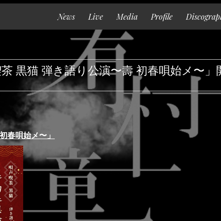
News
Live
Media
Profile
Discograp
Top
News
茶 黒猫 弾き語り公演〜壽 初春唄始メ〜」
Live
Media
Profile
 初春唄始メ〜」
Discography
Goods
Contact
Special