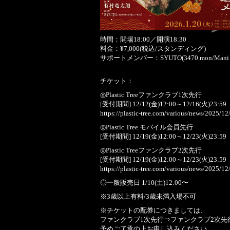
時間：開場18:00／開演18:30
料金：¥7,000(税込/スタンディング)
サポートメンバー：SYUTO(3470.mon/Mani
チケット：
◎Plastic Treeファンクラブ1次先行
[受付期間] 12/12(金)12:00～12/16(火)23:59
https://plastic-tree.com/various/news/2025/1
◎Plastic Tree モバイル会員先行
[受付期間] 12/19(金)12:00～12/23(火)23:59
◎Plastic Treeファンクラブ2次先行
[受付期間] 12/19(金)12:00～12/23(火)23:59
https://plastic-tree.com/various/news/2025/1
◎一般販売日 1/10(土)12:00〜
※3歳以上有料/3歳未満入場不可
※チケットの配券につきましては、
ファンクラブ1次先行⇒ファンクラブ2次
予めご了承の上お申し込みください。